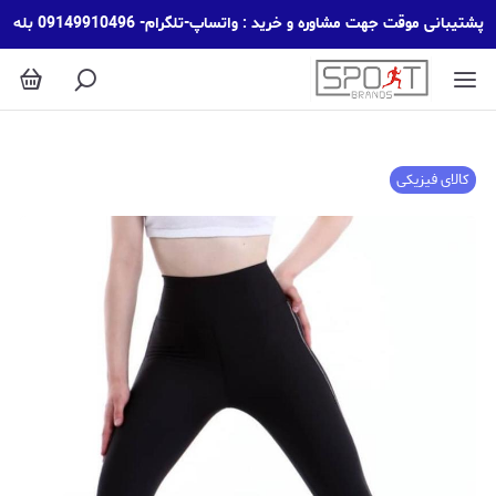
پشتیبانی موقت جهت مشاوره و خرید : واتساپ-تلگرام- 09149910496 بله
کالای فیزیکی