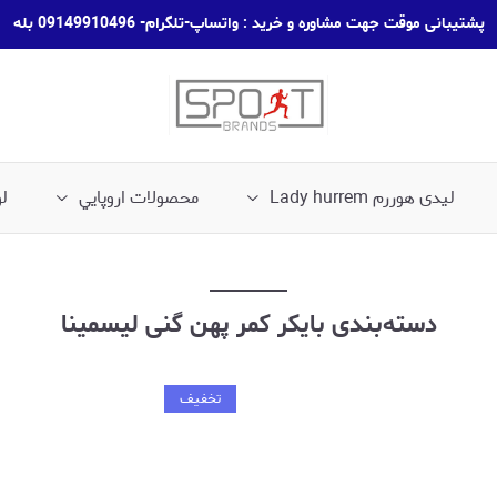
پشتیبانی موقت جهت مشاوره و خرید : واتساپ-تلگرام- 09149910496 بله
لیدی هوررم Lady hurrem
محصولات اروپايي
ل
دسته‌بندی بایکر کمر پهن گنی لیسمینا
تخفیف