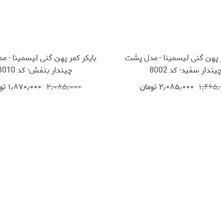
ر پهن گنی لیسمینا - مدل پشت
بایکر کمر پهن گنی لیسمینا - 
یندار سفید- کد 8002
چیندار بنفش- کد 8010
۱٫۴۶۵
۲٫۰۸۵٫۰۰۰
تومان
۲٫۰۸۵٫۰۰۰
۱٫۸۷۰٫۰۰۰
تو