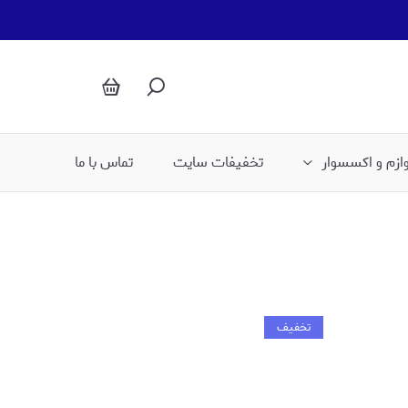
بایکر کمر پهن گنی لیسمینا
وازم و اکسسوار
تخفیفات سایت
تماس با ما
تخفیف