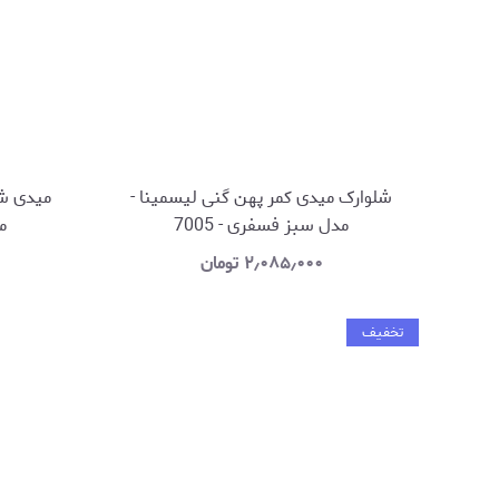
شلوارک میدی کمر پهن گنی لیسمینا -
میدی شل
مدل سبز فسفری - 7005
مد
۲٫۰۸۵٫۰۰۰
تومان
تخفیف