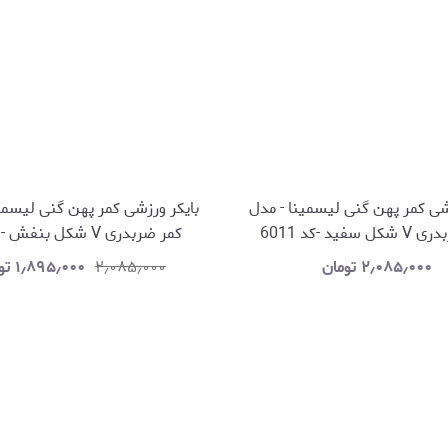
شی کمر پهن گنی لیسمینا - مدل
بایکر ورزشی کمر پهن گنی لیسمی
سفید -کد 6011
کمر ضربدری V شکل بنفش - 6052
۲٫۰۸۵٫۰۰۰
تومان
۲٫۰۸۵٫۰۰۰
۱٫۸۹۵٫۰۰۰
تو