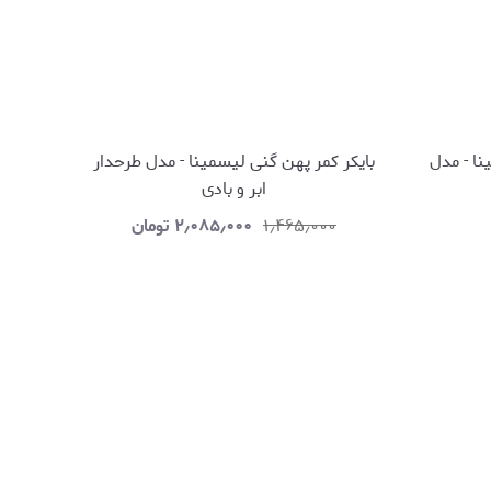
نا - مدل
بایکر کمر پهن گنی لیسمینا - مدل طرحدار
ابر و بادی
۱٫۴۶۵٫۰۰۰
۲٫۰۸۵٫۰۰۰
تومان