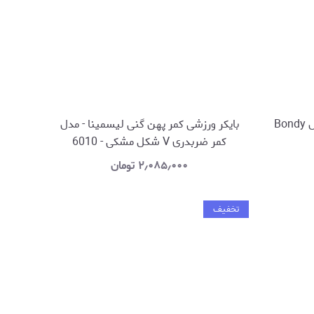
میدی بایکر ورزشی لیسمینا - مدل Bondy
بایکر ورزشی کمر پهن گنی لیسمینا - مدل
کمر ضربدری V شکل مشکی - 6010
۲٫۰۸۵٫۰۰۰
تومان
تخفیف