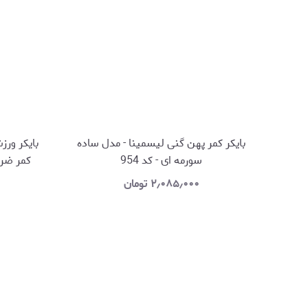
بایکر کمر پهن گنی لیسمینا - مدل ساده
بایکر ورز
سورمه ای - کد 954
کمر ضربدری V شکل 
۲٫۰۸۵٫۰۰۰
تومان