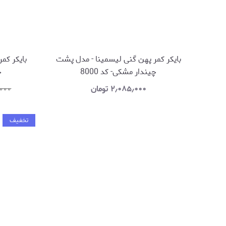
بایکر کمر پهن گنی لیسمینا - مدل پشت
بایکر کم
چیندار مشکی- کد 8000
چ
۲٫۰۸۵٫۰۰۰
تومان
٫۰۰۰
تخفیف