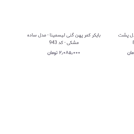
مدل پشت
بایکر کمر پهن گنی لیسمینا - مدل ساده
مشکی - کد 943
مان
۲٫۰۸۵٫۰۰۰
تومان