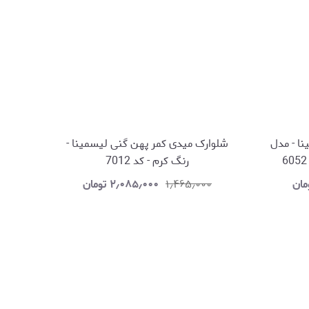
نا - مدل
شلوارک میدی کمر پهن گنی لیسمینا -
رنگ کرم - کد 7012
مان
۱٫۴۶۵٫۰۰۰
۲٫۰۸۵٫۰۰۰
تومان