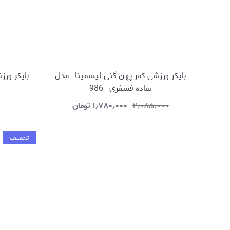
بایکر ورزشی کمر پهن گنی لیسمینا - مدل
بایکر ورز
ساده فسفری - 986
۲٫۰۸۵٫۰۰۰
۱٫۷۸۰٫۰۰۰
تومان
تخفیف