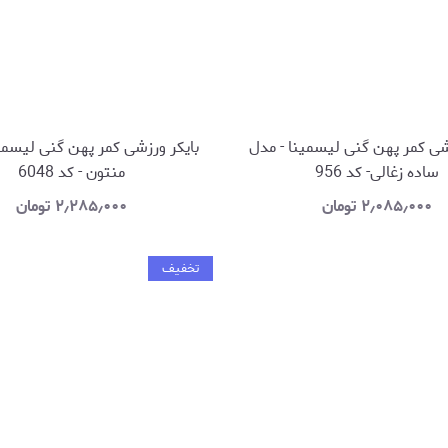
شی کمر پهن گنی لیسمینا - مدل
بایکر ورزشی کمر پهن گنی لیسمی
ساده زغالی- کد 956
منتون - کد 6048
۲٫۰۸۵٫۰۰۰
تومان
۲٫۲۸۵٫۰۰۰
تومان
تخفیف