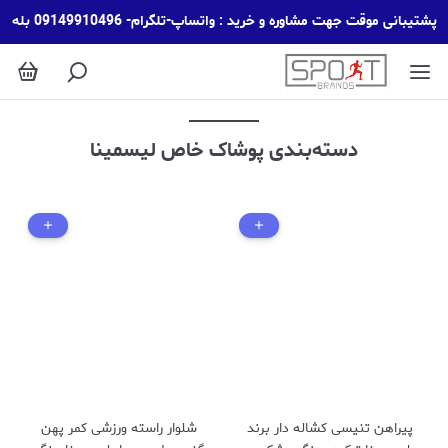
پوشاک خاص لیسمینا
پشتیبانی موقت جهت مشاوره و خرید : واتساپ-تلگرام- 09149910496 بله
دسته‌بندی پوشاک خاص لیسمینا
پیراهن تنیسی کشاله دار برند
شلوار راسته ورزشی کمر پهن