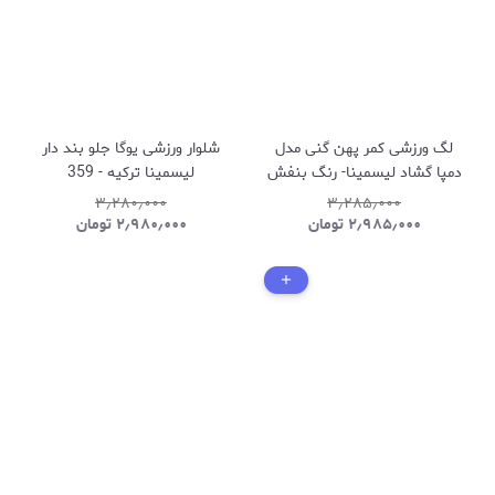
لگ ورزشی کمر پهن گنی مدل
شلوار ورزشی یوگا جلو بند دار
دمپا گشاد لیسمینا- رنگ بنفش
لیسمینا ترکیه - 359
1195
۳٫۲۸۰٫۰۰۰
۳٫۲۸۵٫۰۰۰
۲٫۹۸۵٫۰۰۰
تومان
۲٫۹۸۰٫۰۰۰
تومان