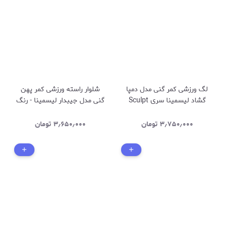
لگ ورزشی کمر گنی مدل دمپا
شلوار راسته ورزشی کمر پهن
گشاد لیسمینا سری Sculpt
گنی مدل جیبدار لیسمینا - رنگ
Line دوخت برعکس _ رنگ
ابی - کد 433
مشکی کد 1265
۳٫۷۵۰٫۰۰۰
تومان
۳٫۶۵۰٫۰۰۰
تومان