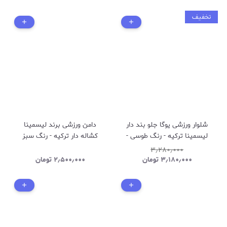
تخفیف
شلوار ورزشی یوگا جلو بند دار
دامن ورزشی برند لیسمینا
لیسمینا ترکیه - رنگ طوسی -
کشاله دار ترکیه - رنگ سبز
کد 486
زیتونی - کد 485
۳٫۲۸۰٫۰۰۰
۳٫۱۸۰٫۰۰۰
تومان
۲٫۵۰۰٫۰۰۰
تومان