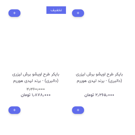
تخفیف
بایکر طرح اویشو برش لیزری
بایکر طرح اویشو برش لیزری
(دالبری) - برند لیدی هوررم
(دالبری) - برند لیدی هوررم
ترکیه 2587-رنگ کرم
ترکیه 2587-مشکی
۲٫۲۶۰٫۰۰۰
۲٫۲۶۵٫۰۰۰
تومان
۱٫۸۷۸٫۰۰۰
تومان