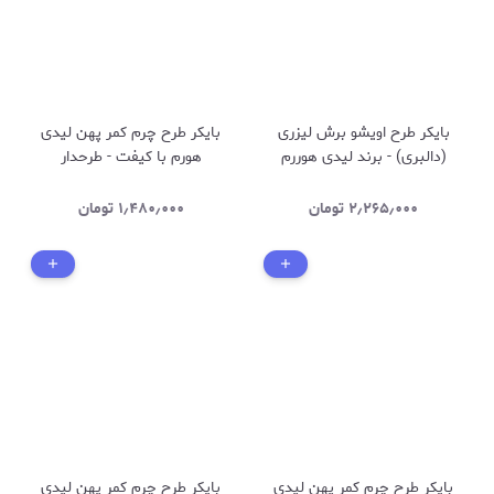
بایکر طرح اویشو برش لیزری
بایکر طرح چرم کمر پهن لیدی
(دالبری) - برند لیدی هوررم
هورم با کیفت - طرحدار
ترکیه 2587-رنگ سورمه ای
۲٫۲۶۵٫۰۰۰
تومان
۱٫۴۸۰٫۰۰۰
تومان
بایکر طرح چرم کمر پهن لیدی
بایکر طرح چرم کمر پهن لیدی