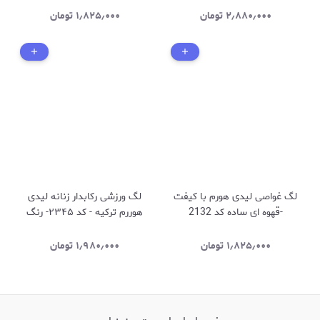
۲٫۸۸۰٫۰۰۰
تومان
۱٫۸۲۵٫۰۰۰
تومان
لگ غواصی لیدی هورم با کیفت
لگ ورزشی رکابدار زنانه لیدی
-قهوه ای ساده کد 2132
هوررم ترکیه - کد ۲۳۴۵- رنگ
نسکافه ای
۱٫۸۲۵٫۰۰۰
تومان
۱٫۹۸۰٫۰۰۰
تومان