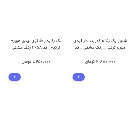
شلوار بگ زنانه کمربند دار لیدی
لگ رکابدار فانتزی لیدی هوررم
هورم ترکیه _ رنگ مشکی _ کد
ترکیه - کد ۲۶۵۸ رنگ مشکی
2560
۲٫۸۸۰٫۰۰۰
تومان
۱٫۴۵۰٫۰۰۰
تومان