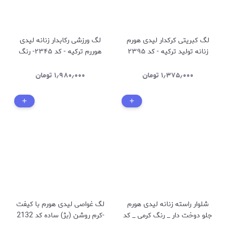
لگ کبریتی کرکدار لیدی هورم
لگ ورزشی رکابدار زنانه لیدی
زنانه تولید ترکیه - کد ۲۳۹۵
هوررم ترکیه - کد ۲۳۴۵- رنگ
رنگ قهوه ای
سدری
۱٫۳۷۵٫۰۰۰
تومان
۱٫۹۸۰٫۰۰۰
تومان
شلوار راسته زنانه لیدی هورم
لگ غواصی لیدی هورم با کیفت
جلو دوخت دار _ رنگ کرمی _ کد
-کرم روشن (بژ) ساده کد 2132
2672