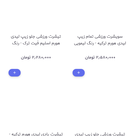
سویشرت ورزشی تمام زیپ
تیشرت ورزشی جلو زیپ لیدی
لیدی هورم ترکیه - رنگ لیمویی
هورم اسلیم فیت ترک - رنگ
- کد 2525
قهوه ای - کد 2712
۲٫۵۸۰٫۰۰۰
تومان
۲٫۲۸۰٫۰۰۰
تومان
تیشرت ورزشی جلو زیپ لیدی
تیشرت بادی لیدی هورم ترکیه -