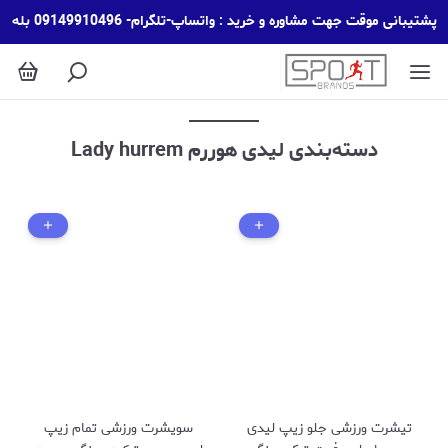
لیدی هوررم Lady hurrem
پشتیبانی موقت جهت مشاوره و خرید : واتساپ-تلگرام- 09149910496 بله
دسته‌بندی لیدی هوررم Lady hurrem
تیشرت ورزشی جلو زیپ لیدی
سویشرت ورزشی تمام زیپ