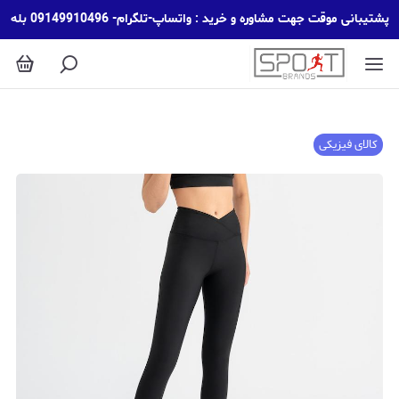
پشتیبانی موقت جهت مشاوره و خرید : واتساپ-تلگرام- 09149910496 بله
کالای فیزیکی