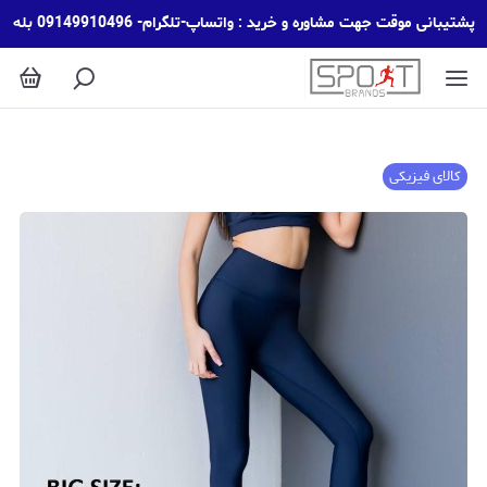
پشتیبانی موقت جهت مشاوره و خرید : واتساپ-تلگرام- 09149910496 بله
کالای فیزیکی