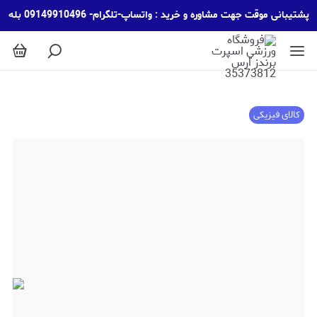
پشتیبانی موقت جهت مشاوره و خرید : واتساپ-تلگرام- 09149910496 بله
کالای فیزیکی